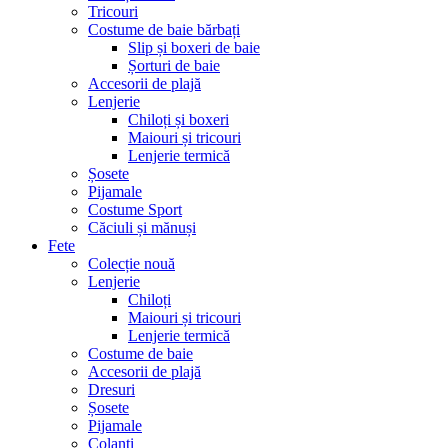
Tricouri
Costume de baie bărbați
Slip și boxeri de baie
Șorturi de baie
Accesorii de plajă
Lenjerie
Chiloți și boxeri
Maiouri și tricouri
Lenjerie termică
Șosete
Pijamale
Costume Sport
Căciuli și mănuși
Fete
Colecție nouă
Lenjerie
Chiloți
Maiouri și tricouri
Lenjerie termică
Costume de baie
Accesorii de plajă
Dresuri
Șosete
Pijamale
Colanți