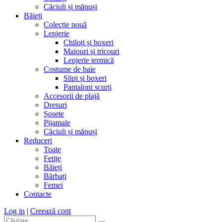
Căciuli și mănuși
Băieți
Colecție nouă
Lenjerie
Chiloți și boxeri
Maiouri și tricouri
Lenjerie termică
Costume de baie
Slipi și boxeri
Pantaloni scurți
Accesorii de plajă
Dresuri
Șosete
Pijamale
Căciuli și mănuși
Reduceri
Toate
Fetițe
Băieți
Bărbați
Femei
Contacte
Log in
|
Creează cont