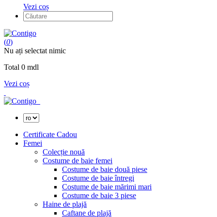
Vezi coș
(
0
)
Nu ați selectat nimic
Total
0
mdl
Vezi coș
Certificate Cadou
Femei
Colecție nouă
Costume de baie femei
Costume de baie două piese
Costume de baie întregi
Costume de baie mărimi mari
Costume de baie 3 piese
Haine de plajă
Caftane de plajă