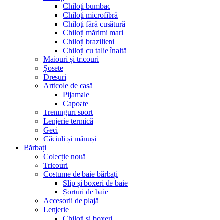
Chiloți bumbac
Chiloți microfibră
Chiloți fără cusătură
Chiloți mărimi mari
Chiloți brazilieni
Chiloți cu talie înaltă
Maiouri și tricouri
Șosete
Dresuri
Articole de casă
Pijamale
Capoate
Treninguri sport
Lenjerie termică
Geci
Căciuli și mănuși
Bărbați
Colecție nouă
Tricouri
Costume de baie bărbați
Slip și boxeri de baie
Șorturi de baie
Accesorii de plajă
Lenjerie
Chiloți și boxeri