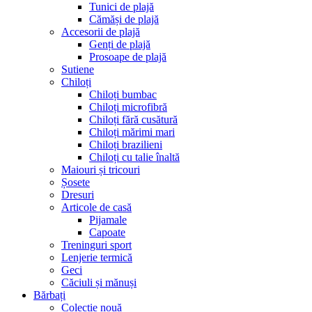
Tunici de plajă
Cămăși de plajă
Accesorii de plajă
Genți de plajă
Prosoape de plajă
Sutiene
Chiloți
Chiloți bumbac
Chiloți microfibră
Chiloți fără cusătură
Chiloți mărimi mari
Chiloți brazilieni
Chiloți cu talie înaltă
Maiouri și tricouri
Șosete
Dresuri
Articole de casă
Pijamale
Capoate
Treninguri sport
Lenjerie termică
Geci
Căciuli și mănuși
Bărbați
Colecție nouă