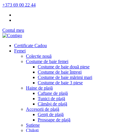
+373 69 00 22 44
Contul meu
Certificate Cadou
Femei
Colecție nouă
Costume de baie femei
Costume de baie două piese
Costume de baie întregi
Costume de baie mărimi mari
Costume de baie 3 piese
Haine de plajă
Caftane de plajă
Tunici de plajă
Cămăși de plajă
Accesorii de plajă
Genți de plajă
Prosoape de plajă
Sutiene
Chiloți