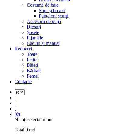
Costume de baie
Slipi și boxeri
Pantaloni scurți
Accesorii de plajă
Dresuri
Șosete
Pijamale
Căciuli și mănuși
Reduceri
Toate
Fetițe
Băieți
Bărbați
Femei
Contacte
(
0
)
Nu ați selectat nimic
Total
0
mdl