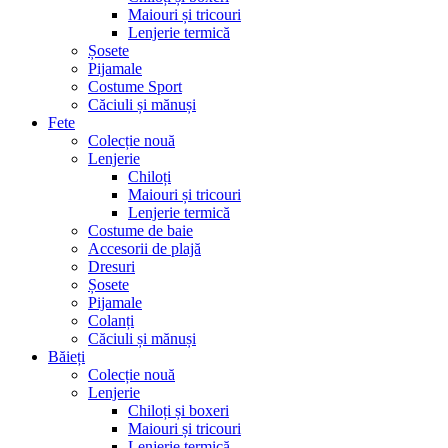
Maiouri și tricouri
Lenjerie termică
Șosete
Pijamale
Costume Sport
Căciuli și mănuși
Fete
Colecție nouă
Lenjerie
Chiloți
Maiouri și tricouri
Lenjerie termică
Costume de baie
Accesorii de plajă
Dresuri
Șosete
Pijamale
Colanți
Căciuli și mănuși
Băieți
Colecție nouă
Lenjerie
Chiloți și boxeri
Maiouri și tricouri
Lenjerie termică