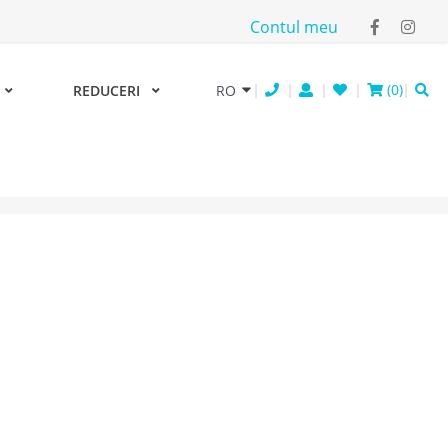
Contul meu
(
0
)
REDUCERI