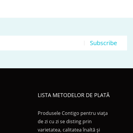
Subscribe
LISTA METODELOR DE PLATĂ
Produsele Contigo pentru viața
de zi cu zi se disting prin
varietatea, calitatea înaltă și