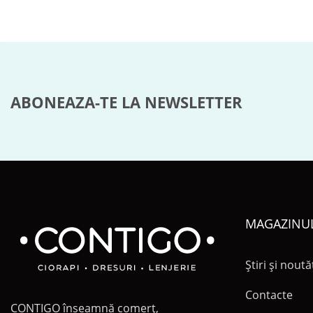
ABONEAZA-TE LA NEWSLETTER
MAGAZINU
Știri și noută
Contacte
CONTIGO înseamnă comerț,