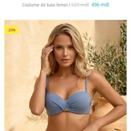
620 mdl
496 mdl
Costume de baie femei /
-20%