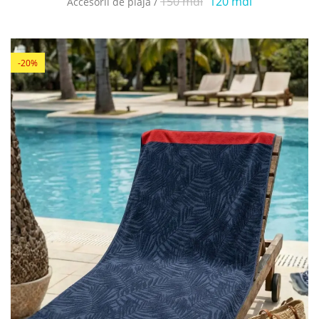
150 mdl
120 mdl
Accesorii de plajă /
-20%