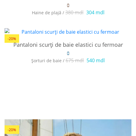
380 mdl
304 mdl
Haine de plajă /
-20%
Pantaloni scurți de baie elastici cu fermoar
675 mdl
540 mdl
Șorturi de baie /
-20%