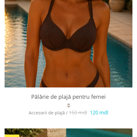
Pălărie de plajă pentru femei
150 mdl
120 mdl
Accesorii de plajă /