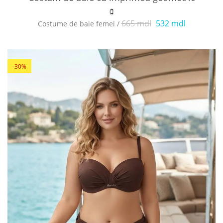
665 mdl
532 mdl
Costume de baie femei /
-30%