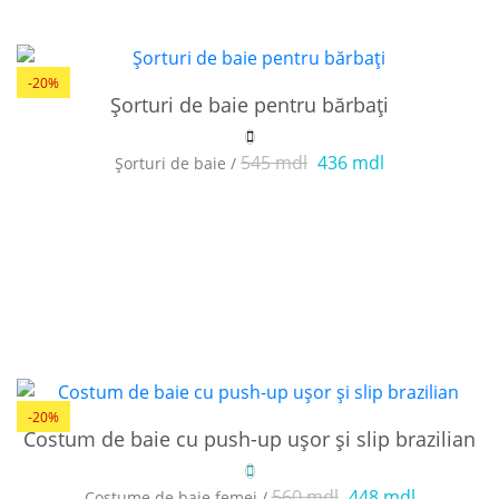
-20%
Șorturi de baie pentru bărbați
545 mdl
436 mdl
Șorturi de baie /
-20%
Costum de baie cu push-up ușor și slip brazilian
560 mdl
448 mdl
Costume de baie femei /