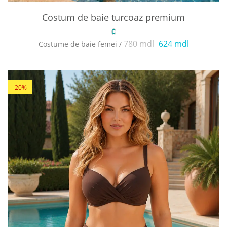
Costum de baie turcoaz premium
780 mdl
624 mdl
Costume de baie femei /
-20%