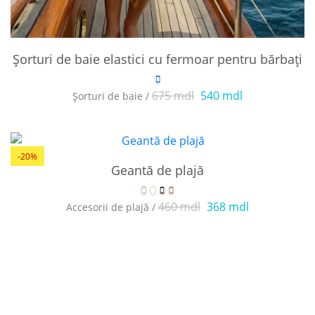
Șorturi de baie elastici cu fermoar pentru bărbați
675 mdl
540 mdl
Șorturi de baie /
-20%
Geantă de plajă
460 mdl
368 mdl
Accesorii de plajă /