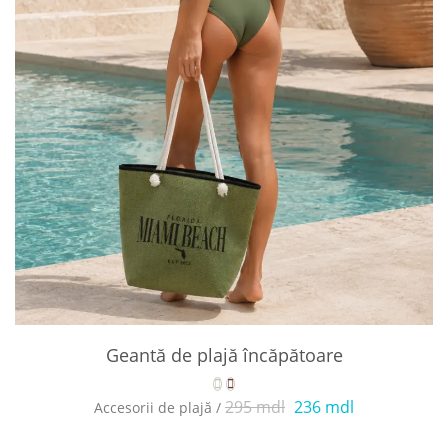
Geantă de plajă încăpătoare
295 mdl
236 mdl
Accesorii de plajă /