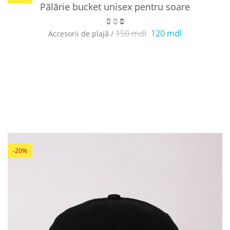
Pălărie bucket unisex pentru soare
150 mdl
120 mdl
Accesorii de plajă /
-20%