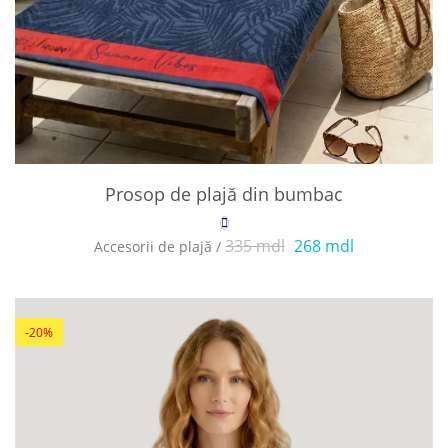
Prosop de plajă din bumbac
335 mdl
268 mdl
Accesorii de plajă /
-20%