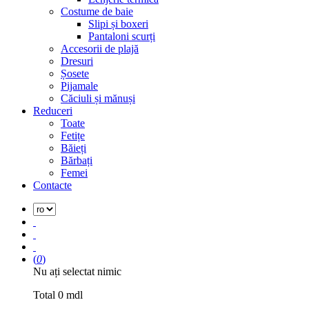
Costume de baie
Slipi și boxeri
Pantaloni scurți
Accesorii de plajă
Dresuri
Șosete
Pijamale
Căciuli și mănuși
Reduceri
Toate
Fetițe
Băieți
Bărbați
Femei
Contacte
(
0
)
Nu ați selectat nimic
Total
0
mdl