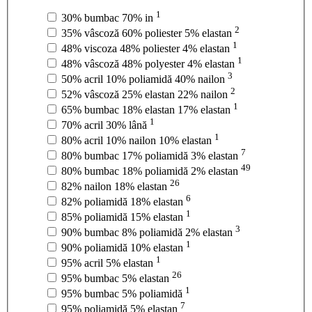
1
30% bumbac 70% in
2
35% vâscoză 60% poliester 5% elastan
1
48% viscoza 48% poliester 4% elastan
1
48% vâscoză 48% polyester 4% elastan
3
50% acril 10% poliamidă 40% nailon
2
52% vâscoză 25% elastan 22% nailon
1
65% bumbac 18% elastan 17% elastan
1
70% acril 30% lână
1
80% acril 10% nailon 10% elastan
7
80% bumbac 17% poliamidă 3% elastan
49
80% bumbac 18% poliamidă 2% elastan
26
82% nailon 18% elastan
6
82% poliamidă 18% elastan
1
85% poliamidă 15% elastan
3
90% bumbac 8% poliamidă 2% elastan
1
90% poliamidă 10% elastan
1
95% acril 5% elastan
26
95% bumbac 5% elastan
1
95% bumbac 5% poliamidă
7
95% poliamidă 5% elastan