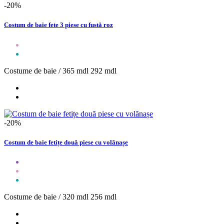
-20%
Costum de baie fete 3 piese cu fustă roz
Costume de baie /
365 mdl
292 mdl
-20%
Costum de baie fetițe două piese cu volănașe
Costume de baie /
320 mdl
256 mdl