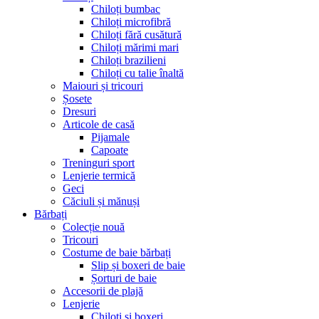
Chiloți bumbac
Chiloți microfibră
Chiloți fără cusătură
Chiloți mărimi mari
Chiloți brazilieni
Chiloți cu talie înaltă
Maiouri și tricouri
Șosete
Dresuri
Articole de casă
Pijamale
Capoate
Treninguri sport
Lenjerie termică
Geci
Căciuli și mănuși
Bărbați
Colecție nouă
Tricouri
Costume de baie bărbați
Slip și boxeri de baie
Șorturi de baie
Accesorii de plajă
Lenjerie
Chiloți și boxeri