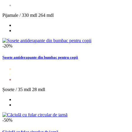
Pijamale /
330 mdl
264 mdl
-20%
Șosete antiderapante din bumbac pentru copii
Șosete /
35 mdl
28 mdl
-50%
Căciulă cu fular circular de iarnă