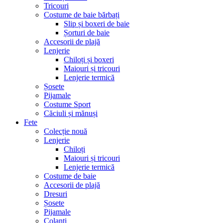
Tricouri
Costume de baie bărbați
Slip și boxeri de baie
Șorturi de baie
Accesorii de plajă
Lenjerie
Chiloți și boxeri
Maiouri și tricouri
Lenjerie termică
Șosete
Pijamale
Costume Sport
Căciuli și mănuși
Fete
Colecție nouă
Lenjerie
Chiloți
Maiouri și tricouri
Lenjerie termică
Costume de baie
Accesorii de plajă
Dresuri
Șosete
Pijamale
Colanți