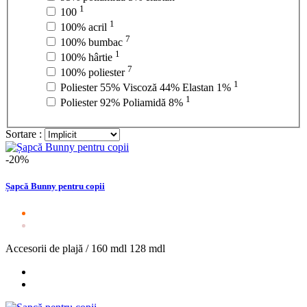
1
100
1
100% acril
7
100% bumbac
1
100% hârtie
7
100% poliester
1
Poliester 55% Viscoză 44% Elastan 1%
1
Poliester 92% Poliamidă 8%
Sortare :
-20%
Șapcă Bunny pentru copii
Accesorii de plajă /
160 mdl
128 mdl