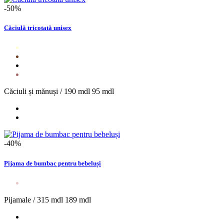
-50%
Căciulă tricotată unisex
Căciuli și mănuși /
190 mdl
95 mdl
-40%
Pijama de bumbac pentru bebeluși
Pijamale /
315 mdl
189 mdl