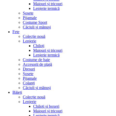
Maiouri și tricouri
Lenjerie termică
Șosete
Pijamale
Costume Sport
Căciuli și mănuși
Fete
Colecție nouă
Lenjerie
Chiloți
Maiouri și tricouri
Lenjerie termică
Costume de baie
Accesorii de plajă
Dresuri
Șosete
Pijamale
Colanți
Căciuli și mănuși
Băieți
Colecție nouă
Lenjerie
Chiloți și boxeri
Maiouri și tricouri
Lenjerie termică