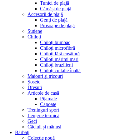
Tunici de plajă
Cămăși de plajă
Accesorii de plajă
Genți de plajă
Prosoape de plajă
Sutiene
Chiloți
Chiloți bumbac
Chiloți microfibră
Chiloți fără cusătură
Chiloți mărimi mari
Chiloți brazilieni
Chiloți cu talie înaltă
Maiouri și tricouri
Șosete
Dresuri
Articole de casă
Pijamale
Capoate
Treninguri sport
Lenjerie termică
Geci
Căciuli și mănuși
Bărbați
Colecție nouă