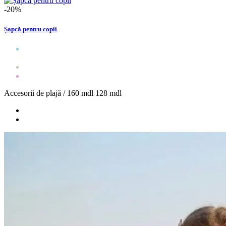
-20%
Șapcă pentru copii
Accesorii de plajă /
160 mdl
128 mdl