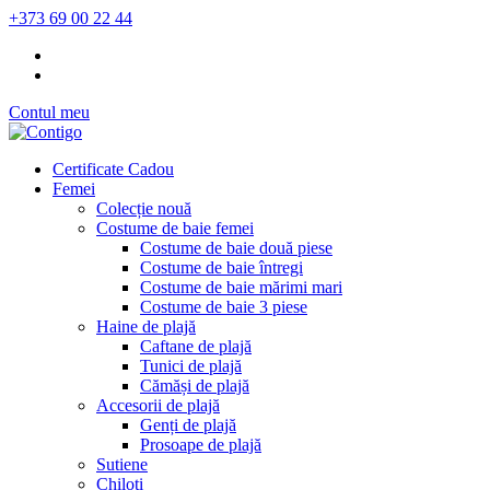
+373 69 00 22 44
Contul meu
Certificate Cadou
Femei
Colecție nouă
Costume de baie femei
Costume de baie două piese
Costume de baie întregi
Costume de baie mărimi mari
Costume de baie 3 piese
Haine de plajă
Caftane de plajă
Tunici de plajă
Cămăși de plajă
Accesorii de plajă
Genți de plajă
Prosoape de plajă
Sutiene
Chiloți