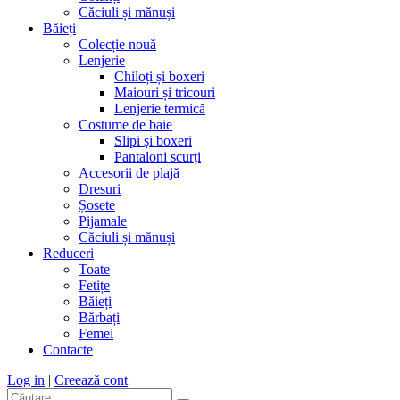
Căciuli și mănuși
Băieți
Colecție nouă
Lenjerie
Chiloți și boxeri
Maiouri și tricouri
Lenjerie termică
Costume de baie
Slipi și boxeri
Pantaloni scurți
Accesorii de plajă
Dresuri
Șosete
Pijamale
Căciuli și mănuși
Reduceri
Toate
Fetițe
Băieți
Bărbați
Femei
Contacte
Log in
|
Creează cont