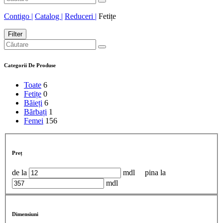
Contigo |
Catalog |
Reduceri |
Fetițe
Filter
Categorii De Produse
Toate
6
Fetițe
0
Băieți
6
Bărbați
1
Femei
156
Preț
de la
mdl
pina la
mdl
Dimensiuni