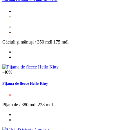
Căciuli și mănuși /
350 mdl
175 mdl
-40%
Pijama de fleece Hello Kitty
Pijamale /
380 mdl
228 mdl