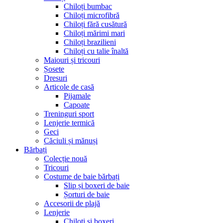
Chiloți bumbac
Chiloți microfibră
Chiloți fără cusătură
Chiloți mărimi mari
Chiloți brazilieni
Chiloți cu talie înaltă
Maiouri și tricouri
Șosete
Dresuri
Articole de casă
Pijamale
Capoate
Treninguri sport
Lenjerie termică
Geci
Căciuli și mănuși
Bărbați
Colecție nouă
Tricouri
Costume de baie bărbați
Slip și boxeri de baie
Șorturi de baie
Accesorii de plajă
Lenjerie
Chiloți și boxeri