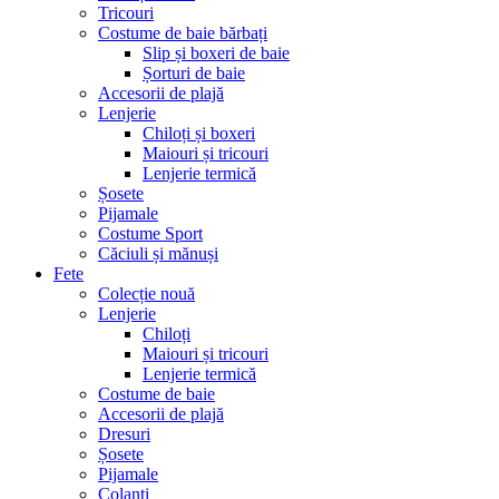
Tricouri
Costume de baie bărbați
Slip și boxeri de baie
Șorturi de baie
Accesorii de plajă
Lenjerie
Chiloți și boxeri
Maiouri și tricouri
Lenjerie termică
Șosete
Pijamale
Costume Sport
Căciuli și mănuși
Fete
Colecție nouă
Lenjerie
Chiloți
Maiouri și tricouri
Lenjerie termică
Costume de baie
Accesorii de plajă
Dresuri
Șosete
Pijamale
Colanți