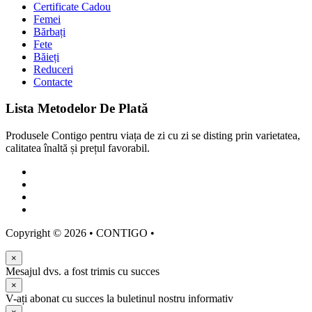
Certificate Cadou
Femei
Bărbați
Fete
Băieți
Reduceri
Contacte
Lista Metodelor De Plată
Produsele Contigo pentru viața de zi cu zi se disting prin varietatea,
calitatea înaltă și prețul favorabil.
Copyright ©
2026
• CONTIGO •
×
Mesajul dvs. a fost trimis cu succes
×
V-ați abonat cu succes la buletinul nostru informativ