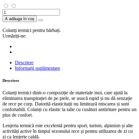
A adăuga în coș
Colanți termici pentru bărbați.
Urmăriți-ne:
Descriere
Informații suplimentare
Descriere
Colanți termici dintr-o compoziție de materiale moi, care ajută la
eliminarea transpirației de pe piele, se usucă rapid și nu dă senzație
de rece pe corp. Datorită elasticitații nu limitează miscarea și sunt
confortabili. Colanți cu elastic la talie cu cusături antiiritare pentru un
plus de confort.
Lenjeria termică este excelentă pentru sport, turism, alpinism și alte
activități active în timpul sezonului rece și pentru utilizarea de zi cu
zi ca lenjerie caldă.