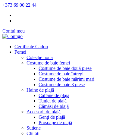
+373 69 00 22 44
Contul meu
Certificate Cadou
Femei
Colecție nouă
Costume de baie femei
Costume de baie două piese
Costume de baie întregi
Costume de baie mărimi mari
Costume de baie 3 piese
Haine de plajă
Caftane de plajă
Tunici de plajă
Cămăși de plajă
Accesorii de plajă
Genți de plajă
Prosoape de plajă
Sutiene
Chiloți