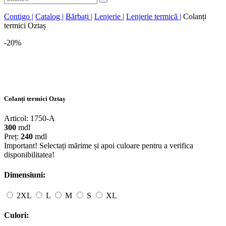
Contigo |
Catalog |
Bărbați |
Lenjerie |
Lenjerie termică |
Colanți
termici Oztaș
-20%
Colanți termici Oztaș
Articol:
1750-A
300
mdl
Preț:
240
mdl
Important! Selectați mărime și apoi culoare pentru a verifica
disponibilitatea!
Dimensiuni:
2XL
L
M
S
XL
Culori: