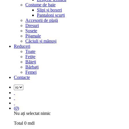
Costume de baie
Slipi și boxeri
Pantaloni scurți
Accesorii de plajă
Dresuri
Șosete
Pijamale
Căciuli și mănuși
Reduceri
Toate
Fetițe
Băieți
Bărbați
Femei
Contacte
(
0
)
Nu ați selectat nimic
Total
0
mdl