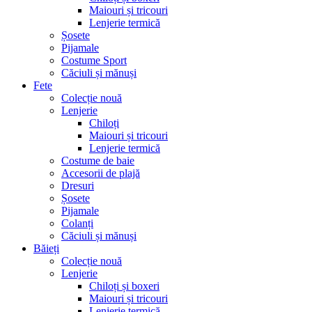
Maiouri și tricouri
Lenjerie termică
Șosete
Pijamale
Costume Sport
Căciuli și mănuși
Fete
Colecție nouă
Lenjerie
Chiloți
Maiouri și tricouri
Lenjerie termică
Costume de baie
Accesorii de plajă
Dresuri
Șosete
Pijamale
Colanți
Căciuli și mănuși
Băieți
Colecție nouă
Lenjerie
Chiloți și boxeri
Maiouri și tricouri
Lenjerie termică