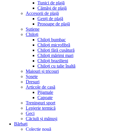
Tunici de plajă
Cămăși de plajă
Accesorii de plajă
Genți de plajă
Prosoape de plajă
Sutiene
Chiloți
Chiloți bumbac
Chiloți microfibră
Chiloți fără cusătură
Chiloți mărimi mari
Chiloți brazilieni
Chiloți cu talie înaltă
Maiouri și tricouri
Șosete
Dresuri
Articole de casă
Pijamale
Capoate
Treninguri sport
Lenjerie termică
Geci
Căciuli și mănuși
Bărbați
Colecție nouă