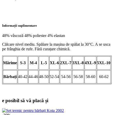
Informații suplimentare
48% vâscoză 48% poliester 4% elastan
Călcare nivel mediu. Spălare la mașina de spălat la 30°C. A se usca
pe frânghia de rufe. Fără curațare chimică.
Mărime
S-3
M-4
L-5
XL-6
2XL-7
3XL-8
4XL-9
5XL-10
Bărbați
40-42
44-46
48-50
52-54
54-56
56-58
58-60
60-62
e posibil
să vă placă și