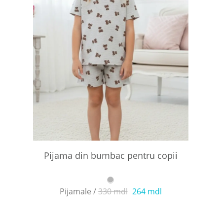
Pijama din bumbac pentru copii
Pijamale /
330 mdl
264 mdl