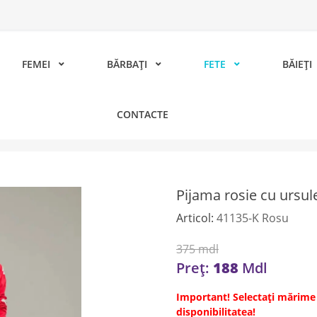
FEMEI
BĂRBAȚI
FETE
BĂIEȚI
CONTACTE
U URSULEȚI PENTRU COPII
Pijama rosie cu ursule
Articol:
41135-K Rosu
375
mdl
Preț:
188
Mdl
Important! Selectați mărime 
disponibilitatea!