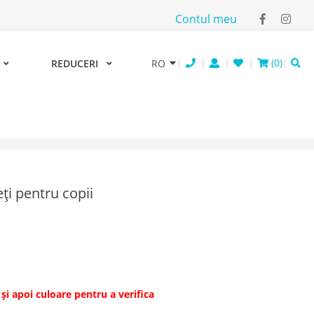
Contul meu
(
0
)
REDUCERI
ți pentru copii
și apoi culoare pentru a verifica