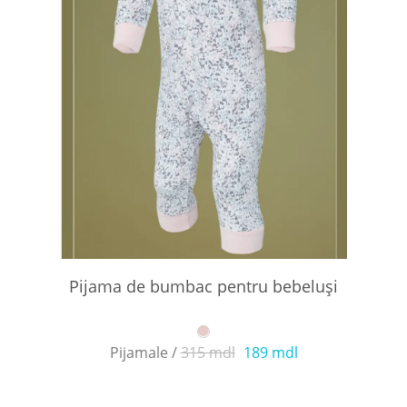
Pijama de bumbac pentru bebeluși
Pijamale /
315 mdl
189 mdl