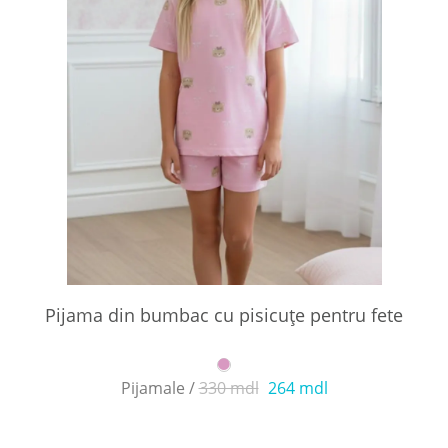
Pijama din bumbac cu pisicuțe pentru fete
Pijamale /
330 mdl
264 mdl