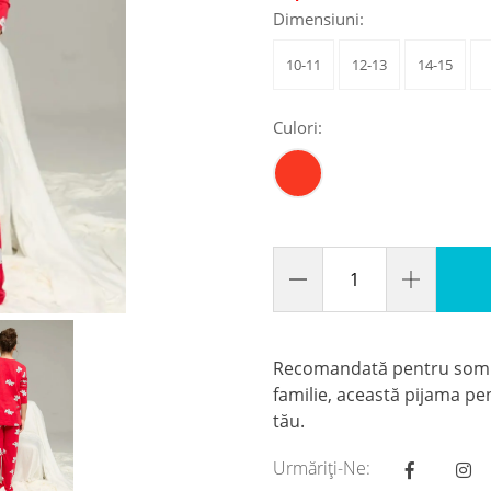
Dimensiuni:
10-11
12-13
14-15
Culori:
Recomandată pentru somn,
familie, această pijama pen
tău.
Urmăriți-Ne: