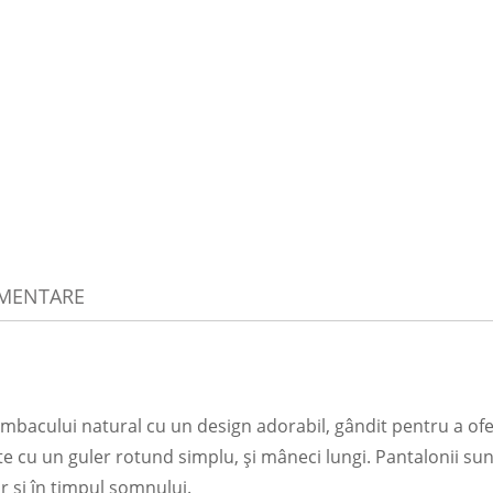
IMENTARE
bacului natural cu un design adorabil, gândit pentru a oferi
 cu un guler rotund simplu, și mâneci lungi. Pantalonii sunt 
ar și în timpul somnului.