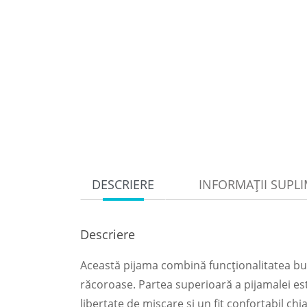
DESCRIERE
INFORMAȚII SUPL
Descriere
Această pijama combină funcționalitatea bum
răcoroase. Partea superioară a pijamalei este
libertate de mișcare și un fit confortabil chi