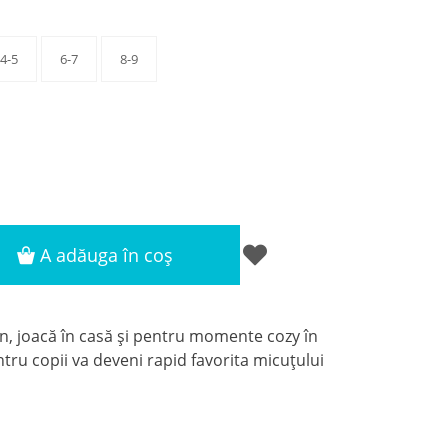
4-5
6-7
8-9
A adăuga în coș
 joacă în casă și pentru momente cozy în
tru copii va deveni rapid favorita micuțului