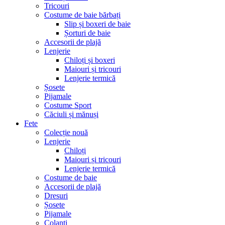
Tricouri
Costume de baie bărbați
Slip și boxeri de baie
Șorturi de baie
Accesorii de plajă
Lenjerie
Chiloți și boxeri
Maiouri și tricouri
Lenjerie termică
Șosete
Pijamale
Costume Sport
Căciuli și mănuși
Fete
Colecție nouă
Lenjerie
Chiloți
Maiouri și tricouri
Lenjerie termică
Costume de baie
Accesorii de plajă
Dresuri
Șosete
Pijamale
Colanți