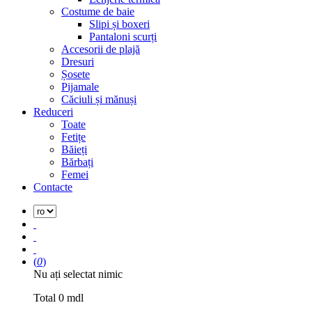
Costume de baie
Slipi și boxeri
Pantaloni scurți
Accesorii de plajă
Dresuri
Șosete
Pijamale
Căciuli și mănuși
Reduceri
Toate
Fetițe
Băieți
Bărbați
Femei
Contacte
(
0
)
Nu ați selectat nimic
Total
0
mdl