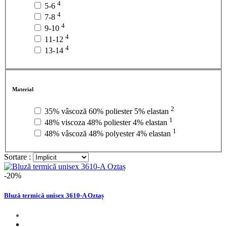
4
5-6
4
7-8
4
9-10
4
11-12
4
13-14
Material
2
35% vâscoză 60% poliester 5% elastan
1
48% viscoza 48% poliester 4% elastan
1
48% vâscoză 48% polyester 4% elastan
Sortare :
-20%
Bluză termică unisex 3610-A Oztaș