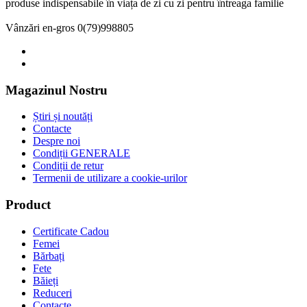
produse indispensabile în viața de zi cu zi pentru întreaga familie
Vânzări en-gros
0(79)998805
Magazinul Nostru
Știri și noutăți
Contacte
Despre noi
Condiții GENERALE
Condiții de retur
Termenii de utilizare a cookie-urilor
Product
Certificate Cadou
Femei
Bărbați
Fete
Băieți
Reduceri
Contacte