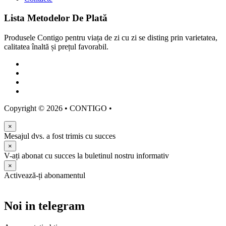
Lista Metodelor De Plată
Produsele Contigo pentru viața de zi cu zi se disting prin varietatea,
calitatea înaltă și prețul favorabil.
Copyright ©
2026
• CONTIGO •
×
Mesajul dvs. a fost trimis cu succes
×
V-ați abonat cu succes la buletinul nostru informativ
×
Activează-ți abonamentul
Noi in telegram