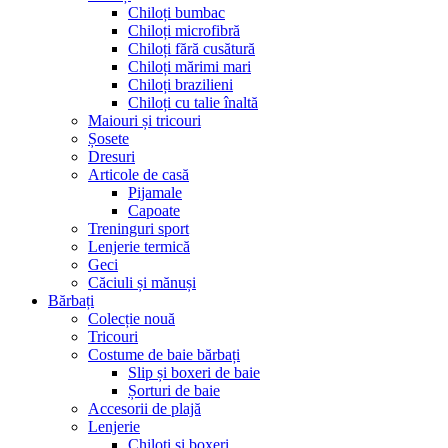
Chiloți bumbac
Chiloți microfibră
Chiloți fără cusătură
Chiloți mărimi mari
Chiloți brazilieni
Chiloți cu talie înaltă
Maiouri și tricouri
Șosete
Dresuri
Articole de casă
Pijamale
Capoate
Treninguri sport
Lenjerie termică
Geci
Căciuli și mănuși
Bărbați
Colecție nouă
Tricouri
Costume de baie bărbați
Slip și boxeri de baie
Șorturi de baie
Accesorii de plajă
Lenjerie
Chiloți și boxeri