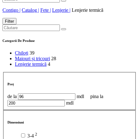
Contigo |
Catalog |
Fete |
Lenjerie |
Lenjerie termică
Filter
Categorii De Produse
Chiloți
39
Maiouri și tricouri
28
Lenjerie termică
4
Preț
de la
mdl
pina la
mdl
Dimensiuni
2
3-4