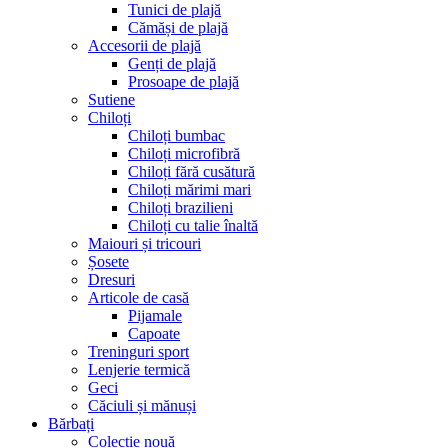
Tunici de plajă
Cămăși de plajă
Accesorii de plajă
Genți de plajă
Prosoape de plajă
Sutiene
Chiloți
Chiloți bumbac
Chiloți microfibră
Chiloți fără cusătură
Chiloți mărimi mari
Chiloți brazilieni
Chiloți cu talie înaltă
Maiouri și tricouri
Șosete
Dresuri
Articole de casă
Pijamale
Capoate
Treninguri sport
Lenjerie termică
Geci
Căciuli și mănuși
Bărbați
Colecție nouă