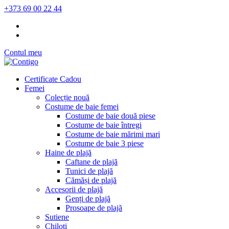
+373 69 00 22 44
Contul meu
Certificate Cadou
Femei
Colecție nouă
Costume de baie femei
Costume de baie două piese
Costume de baie întregi
Costume de baie mărimi mari
Costume de baie 3 piese
Haine de plajă
Caftane de plajă
Tunici de plajă
Cămăși de plajă
Accesorii de plajă
Genți de plajă
Prosoape de plajă
Sutiene
Chiloți