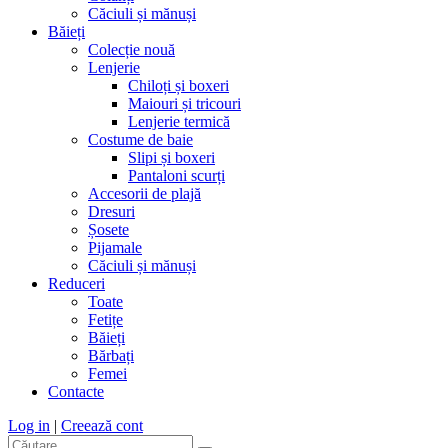
Căciuli și mănuși
Băieți
Colecție nouă
Lenjerie
Chiloți și boxeri
Maiouri și tricouri
Lenjerie termică
Costume de baie
Slipi și boxeri
Pantaloni scurți
Accesorii de plajă
Dresuri
Șosete
Pijamale
Căciuli și mănuși
Reduceri
Toate
Fetițe
Băieți
Bărbați
Femei
Contacte
Log in
|
Creează cont