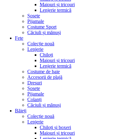
Maiouri și tricouri
Lenjerie termică
Șosete
Pijamale
Costume Sport
Căciuli și mănuși
Fete
Colecție nouă
Lenjerie
Chiloți
Maiouri și tricouri
Lenjerie termică
Costume de baie
Accesorii de plajă
Dresuri
Șosete
Pijamale
Colanți
Căciuli și mănuși
Băieți
Colecție nouă
Lenjerie
Chiloți și boxeri
Maiouri și tricouri
Lenjerie termică