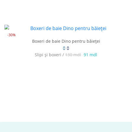
-30%
Boxeri de baie Dino pentru băieței
Slipi și boxeri /
130 mdl
91 mdl