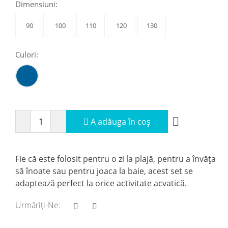
Dimensiuni:
90
100
110
120
130
Culori:
A adăuga în coș
Fie că este folosit pentru o zi la plajă, pentru a învăța
să înoate sau pentru joaca la baie, acest set se
adaptează perfect la orice activitate acvatică.
Urmăriți-Ne: