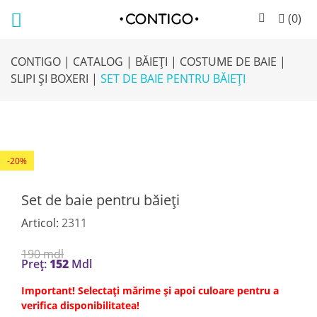
(
0
)
CONTIGO |
CATALOG |
BĂIEȚI |
COSTUME DE BAIE |
SLIPI ȘI BOXERI |
SET DE BAIE PENTRU BĂIEȚI
-20%
Set de baie pentru băieți
Articol:
2311
190
mdl
Preț:
152
Mdl
Important! Selectați mărime și apoi culoare pentru a
verifica disponibilitatea!