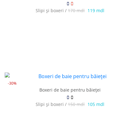
Slipi și boxeri /
170 mdl
119 mdl
-30%
Boxeri de baie pentru băieței
Slipi și boxeri /
150 mdl
105 mdl