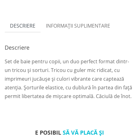
DESCRIERE
INFORMAȚII SUPLIMENTARE
Descriere
Set de baie pentru copii, un duo perfect format dintr-
un tricou și sorturi. Tricou cu guler mic ridicat, cu
imprimeuri jucăușe și culori vibrante care captează
atenția. Șorturile elastice, cu dublură în partea din față
permit libertatea de mișcare optimală. Căciulă de înot.
E POSIBIL
SĂ VĂ PLACĂ ȘI